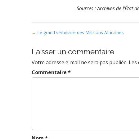
Sources : Archives de l’État 
P
← Le grand séminaire des Missions Africaines
o
s
Laisser un commentaire
t
Votre adresse e-mail ne sera pas publiée.
Les 
n
a
Commentaire
*
v
i
g
a
t
i
o
n
Nom
*