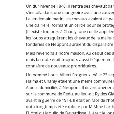
Un dur hiver de 1840, il rentra ses chevaux d
s’installa dans une mangeoire avec une couver
Le lendemain matin, les chevaux avaient dispar
une clairière, formant un cercle pour se proté
(Il existe toujours à Chanly, une ruelle appelée
les loups attaquèrent les chevaux de la malle-
fonderies de Neupont auraient du disparaître si 
Mais revenons à notre maison. Au début des an
mais la route était toujours aussi fréquentée. L
connaître de nouveaux propriétaires.
Un nommé Louis Albert Frogneux, né le 23 se
Halma et Chanly étaient une même commune) éta
Albert, domiciliés à Neupont. Il devint ouvrier 
sur la commune de Redu, au lieu-dit Ry des Gla
avant la guerre de 1914. Il était en face de l’hô
qui a longtemps été exploité par M.Mme Lardo
l’Hôtel du Moulin de Daverdisse . Il était le l