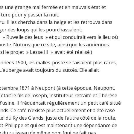
ans une grange mal fermée et en mauvais état et
ture pour y passer la nuit.
u. Il les chercha dans la neige et les retrouva dans
ger des loups qui les pourchassaient.
 » Ruwelle des leus » et qui conduirait vers le lieu où
poste. Notons que ce site, ainsi que les anciennes
le projet » Lesse III » avait été réalisé.)
nées 1900, les malles-poste se faisaient plus rares,
’auberge avait toujours du succès. Elle allait
ptembre 1871 à Neupont (à cette époque, Neupont,
it le fils de Joseph, instituteur retraité et Thérèse
d’usine. Il fréquentait régulièrement un petit café situé
nds. Ce café n’existe plus actuellement et a été rasé
tel du Ry des Glands, juste de l’autre côté de la route,
t-Philippe et qui est maintenant une dépendance de
ong du ruisseau de même nom (qui ne fait pas