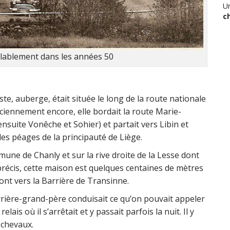
U
c
blablement dans les années 50
e, auberge, était située le long de la route nationale
nciennement encore, elle bordait la route Marie-
suite Vonêche et Sohier) et partait vers Libin et
des péages de la principauté de Liège.
mune de Chanly et sur la rive droite de la Lesse dont
 précis, cette maison est quelques centaines de mètres
ont vers la Barrière de Transinne.
rière-grand-père conduisait ce qu’on pouvait appeler
ais où il s’arrêtait et y passait parfois la nuit. Il y
 chevaux.