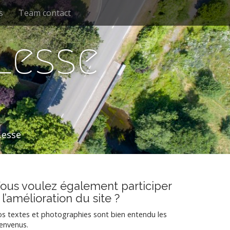
s
Team contact
 Lesse
Lesse
ous voulez également participer
 l’amélioration du site ?
s textes et photographies sont bien entendu les
envenus.