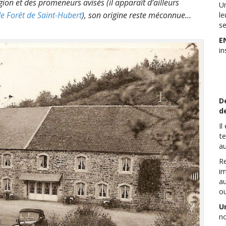
ion et des promeneurs avisés (il apparaît d’ailleurs
Un
de Forêt de Saint-Hubert
), son origine reste méconnue…
le
se
E
in
D
de
Il
te
au
Re
im
au
ou
U
n