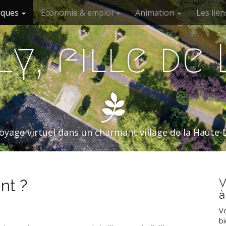
niques
Economie & emploi
Animation
Les lien
y, fille de
oyage virtuel dans un charmant village de la Haute-
nt ?
V
à
Vo
bi