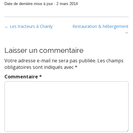
Date de dernière mise à jour : 2 mars 2014
P
← Les tracteurs à Chanly
Restauration & hébergement
→
o
s
t
Laisser un commentaire
n
Votre adresse e-mail ne sera pas publiée.
Les champs
a
obligatoires sont indiqués avec
*
v
Commentaire
*
i
g
a
t
i
o
n