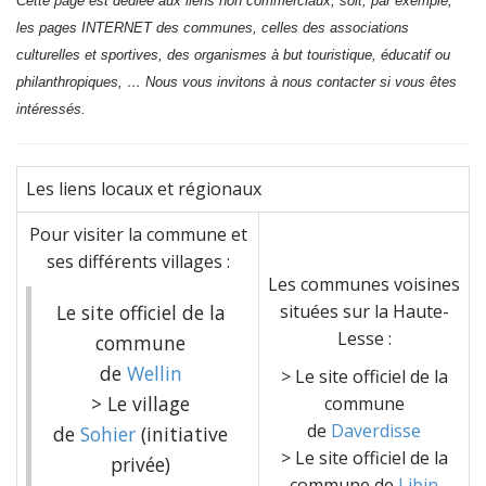
Cette page est dédiée aux liens non commerciaux, soit, par exemple,
les pages INTERNET des communes, celles des associations
culturelles et sportives, des organismes à but touristique, éducatif ou
philanthropiques, … Nous vous invitons à nous contacter si vous êtes
intéressés.
Les liens locaux et régionaux
Pour visiter la commune et
ses différents villages
:
Les communes voisines
Le site officiel de la
situées sur la Haute-
Lesse
:
commune
de
Wellin
> Le site officiel de la
> Le village
commune
de
Daverdisse
de
Sohier
(initiative
> Le site officiel de la
privée)
commune de
Libin