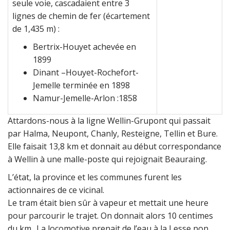
seule voie, cascadaient entre 3
lignes de chemin de fer (écartement
de 1,435 m) :
Bertrix-Houyet achevée en
1899
Dinant –Houyet-Rochefort-
Jemelle terminée en 1898
Namur-Jemelle-Arlon :1858
Attardons-nous à la ligne Wellin-Grupont qui passait
par Halma, Neupont, Chanly, Resteigne, Tellin et Bure.
Elle faisait 13,8 km et donnait au début correspondance
à Wellin à une malle-poste qui rejoignait Beauraing.
L’état, la province et les communes furent les
actionnaires de ce vicinal.
Le tram était bien sûr à vapeur et mettait une heure
pour parcourir le trajet. On donnait alors 10 centimes
du km.. La locomotive prenait de l’eau à la Lesse non