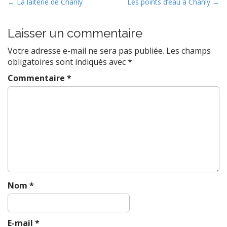
P
← La laiterie de Chanly
Les points d’eau à Chanly →
o
s
Laisser un commentaire
t
Votre adresse e-mail ne sera pas publiée.
Les champs
n
obligatoires sont indiqués avec
*
a
Commentaire
*
v
i
g
a
t
i
o
n
Nom
*
E-mail
*