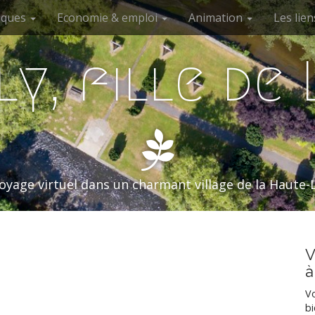
niques
Economie & emploi
Animation
Les lien
y, fille de
oyage virtuel dans un charmant village de la Haute-
V
à
Vo
bi