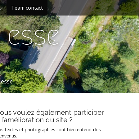
s
Team contact
 Lesse
Lesse
ous voulez également participer
 l’amélioration du site ?
s textes et photographies sont bien entendu les
envenus.