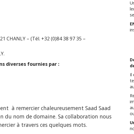
Un
le
se
E
in
21 CHANLY – (Tél. +32 (0)84 38 97 35 –
Y.
D
ns diverses fournies par
:
de
Il
te
au
Re
im
e tient à remercier chaleureusement Saad Saad
au
ou
ion du nom de domaine. Sa collaboration nous
U
mercier à travers ces quelques mots.
n